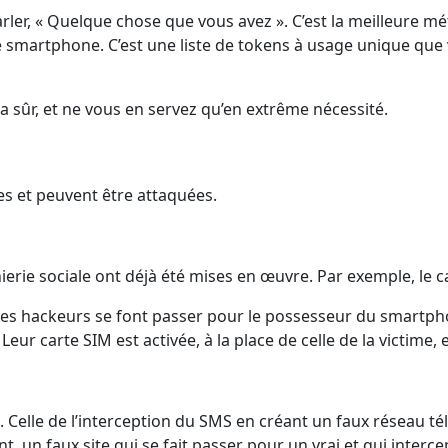
ler, « Quelque chose que vous avez ». C’est la meilleure m
re smartphone. C’est une liste de tokens à usage unique que 
ra sûr, et ne vous en servez qu’en extrême nécessité.
tes et peuvent être attaquées.
ierie sociale ont déjà été mises en œuvre. Par exemple, le 
 les hackeurs se font passer pour le possesseur du smartph
 carte SIM est activée, à la place de celle de la victime, e
i. Celle de l’interception du SMS en créant un faux réseau té
t, un faux site qui se fait passer pour un vrai et qui inter