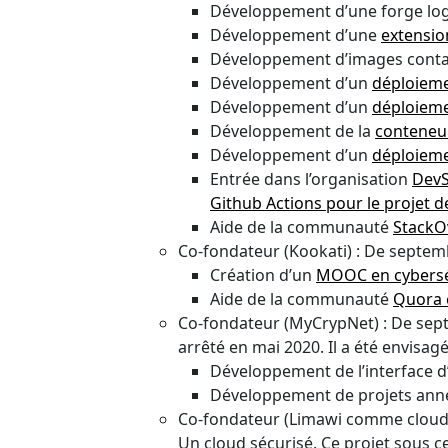
Développement d’une forge logi
Développement d’une
extensio
Développement d’images contain
Développement d’un
déploieme
Développement d’un
déploieme
Développement de la
conteneur
Développement d’un
déploieme
Entrée dans l’organisation
DevS
Github Actions pour le projet d
Aide de la communauté
StackO
Co-fondateur (Kookati) : De septe
Création d’un
MOOC en cybersécu
Aide de la communauté
Quora e
Co-fondateur (MyCrypNet) : De sept
arrêté en mai 2020. Il a été envisa
Développement de l’interface d’
Développement de projets annexe
Co-fondateur (Limawi comme cloud s
Un cloud sécurisé. Ce projet sous c