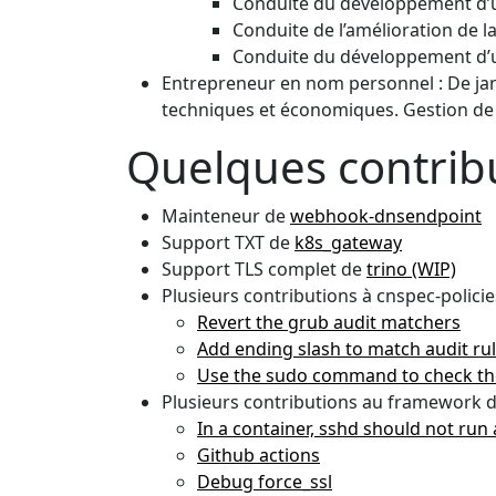
Conduite du développement d’u
Conduite de l’amélioration de l
Conduite du développement d’u
Entrepreneur en nom personnel : De janv
techniques et économiques. Gestion d
Quelques contrib
Mainteneur de
webhook-dnsendpoint
Support TXT de
k8s_gateway
Support TLS complet de
trino (WIP)
Plusieurs contributions à cnspec-policie
Revert the grub audit matchers
Add ending slash to match audit ru
Use the sudo command to check th
Plusieurs contributions au framework d
In a container, sshd should not run 
Github actions
Debug force_ssl