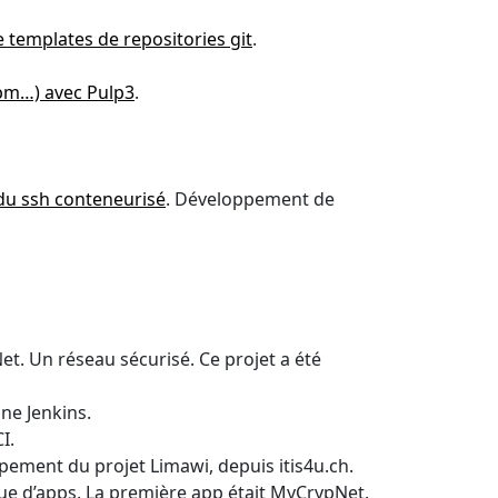
 templates de repositories git
.
npm…) avec Pulp3
.
du ssh conteneurisé
. Développement de
. Un réseau sécurisé. Ce projet a été
ne Jenkins.
I.
pement du projet Limawi, depuis itis4u.ch.
gue d’apps. La première app était MyCrypNet.