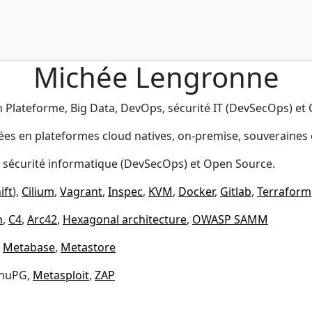
Michée Lengronne
n Plateforme, Big Data, DevOps, sécurité IT (DevSecOps) e
s en plateformes cloud natives, on-premise, souveraines et 0
, sécurité informatique (DevSecOps) et Open Source.
ift
),
Cilium
,
Vagrant
,
Inspec
,
KVM
,
Docker
,
Gitlab
,
Terraform
m
,
C4
,
Arc42
,
Hexagonal architecture
,
OWASP SAMM
,
Metabase
,
Metastore
GnuPG,
Metasploit
,
ZAP