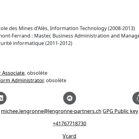
école des Mines d’Alès, Information Technology (2008-2013)
ont-Ferrand : Master, Business Administration and Manag
urité informatique (2011-2012)
r Associate
, obsolète
form Administrator
, obsolète
michee.lengronne@lengronne-partners.ch
GPG Public key
+41767718730
Vcard