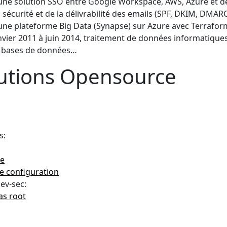
ne solution SSO entre Google Workspace, AWS, Azure et de
a sécurité et de la délivrabilité des emails (SPF, DKIM, DMAR
ne plateforme Big Data (Synapse) sur Azure avec Terrafor
ier 2011 à juin 2014, traitement de données informatiques,
e bases de données…
utions Opensource
s:
le
e configuration
ev-sec:
as root