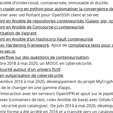
cielle d’Undercloud, containerisée, immutable et ductile.
n copier-org en python pour automatiser la convergence de
er avec uid flottant pour OpenSSH client et server.
nt en Ansible de repositories conteneurisés (Galaxy, pip, 
nt en Ansible de Concourse-ci conteneurisé
.
isation de Vagrant
.
nt en Ansible d’un Hashicorp Vault conteneurisé
.
ec Hardening Framework
. Ajout de
compliance tests pour 
ev-sec.io
.
verflow sur des questions de conteneurisation
.
mbre 2018 à mai 2020, un MOOC en cybersécurité.
rité autour d’un univers fictif
.
n vulgarisation de cybersécurité
.
embre 2016 à mai 2020, développement du projet MyCrypNet
gé de le changer en une gamme d’apps.
interaction avec les serveurs OpenVPN et ajout sur le pipeli
s (containers de test, roles Ansible de base) avec Gitlab-C
écurisé puis catalogue) : De juin 2014 à mai 2020, dévelop
ette forme a été arrêté en 2016 et a transité vers un catalo