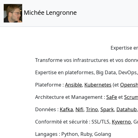
Michée Lengronne
Expertise e
Transforme vos infrastructures et vos donnée
Expertise en plateformes, Big Data, DevOps
Plateforme :
Ansible
,
Kubernetes
(et
Opensh
Architecture et Management :
SaFe
et
Scru
Données :
Kafka
,
Nifi
,
Trino
,
Spark
,
Datahub
Conformité et sécurité : SSL/TLS,
Kyverno
, 
Langages : Python, Ruby, Golang