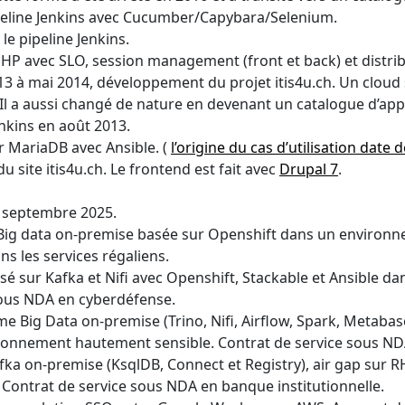
ipeline Jenkins avec Cucumber/Capybara/Selenium.
e pipeline Jenkins.
 avec SLO, session management (front et back) et distrib
2013 à mai 2014, développement du projet itis4u.ch. Un clou
Il a aussi changé de nature en devenant un catalogue d’app
enkins en août 2013.
r MariaDB avec Ansible. (
l’origine du cas d’utilisation date 
 site itis4u.ch. Le frontend est fait avec
Drupal 7
.
à septembre 2025.
Big data on-premise basée sur Openshift dans un environn
s les services régaliens.
é sur Kafka et Nifi avec Openshift, Stackable et Ansible 
 sous NDA en cyberdéfense.
 Big Data on-premise (Trino, Nifi, Airflow, Spark, Metaba
onnement hautement sensible. Contrat de service sous NDA 
fka on-premise (KsqlDB, Connect et Registry), air gap sur
 Contrat de service sous NDA en banque institutionnelle.