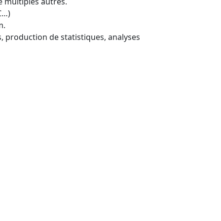
 multiples autres.
C…)
m.
 production de statistiques, analyses