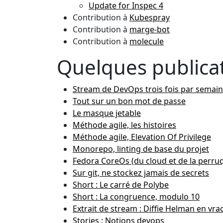
Update for Inspec 4
Contribution à
Kubespray
Contribution à
marge-bot
Contribution à
molecule
Quelques publica
Stream de DevOps trois fois par semai
Tout sur un bon mot de passe
Le masque jetable
Méthode agile, les histoires
Méthode agile, Elevation Of Privilege
Monorepo, linting de base du projet
Fedora CoreOs (du cloud et de la perru
Sur git, ne stockez jamais de secrets
Short : Le carré de Polybe
Short : La congruence, modulo 10
Extrait de stream : Diffie Helman en vra
Stories : Notions devops